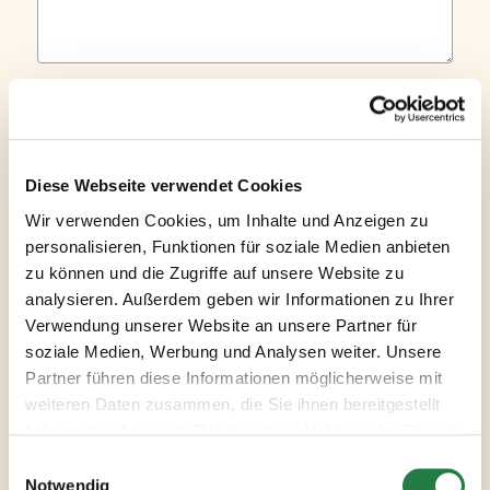
Sind Sie ein Roboter?
Diese Webseite verwendet Cookies
Wir verwenden Cookies, um Inhalte und Anzeigen zu
personalisieren, Funktionen für soziale Medien anbieten
zu können und die Zugriffe auf unsere Website zu
analysieren. Außerdem geben wir Informationen zu Ihrer
WIDERRUF BESTÄTIGEN
Verwendung unserer Website an unsere Partner für
soziale Medien, Werbung und Analysen weiter. Unsere
Mit Klick auf "Widerruf bestätigen" erklären Sie Ihren Widerruf. Die rechtliche
Partner führen diese Informationen möglicherweise mit
Prüfung erfolgt im Anschluss.
weiteren Daten zusammen, die Sie ihnen bereitgestellt
*
= Pflichtfelder
haben oder die sie im Rahmen Ihrer Nutzung der Dienste
gesammelt haben.
Notwendig