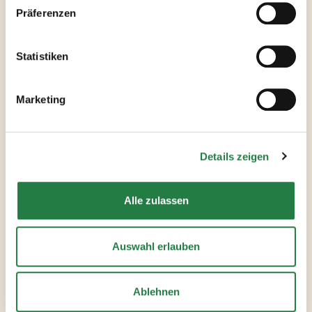
Präferenzen
Statistiken
Marketing
So leicht geht
lecker, jetzt tolle
Details zeigen
Rezept-Ideen
entdecken
Alle zulassen
Auswahl erlauben
ZU DEN REZEPTEN
Ablehnen