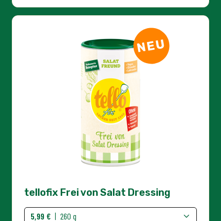
tellofix Frei von Salat Dressing
5,99 €
|
260 g
IN DEN WARENKORB
Menge