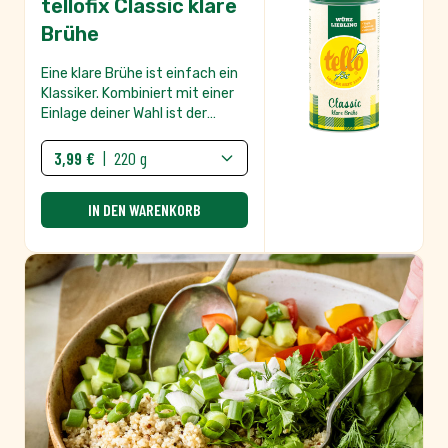
Geschmacksgarant – ganz
vegan, laktosefrei und
glutenfrei.
Heimatgeschmack
REZEPT ANSEHEN
tellofix Gewürz
Talent Gemüse
Tschüss, fades Gemüse. Hallo,
bester Geschmack! Ob leckeres
Ofengemüse, herzhafte