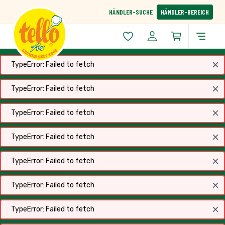
Zum Inhalt springen
HÄNDLER-SUCHE
HÄNDLER-BEREICH
TypeError: Failed to fetch
TypeError: Failed to fetch
TypeError: Failed to fetch
tellofix – SO LEICHT GEHT LECKER