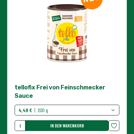
tellofix Frei von Feinschmecker
Sauce
4,49 €
|
200 g
IN DEN WARENKORB
Menge
NEU