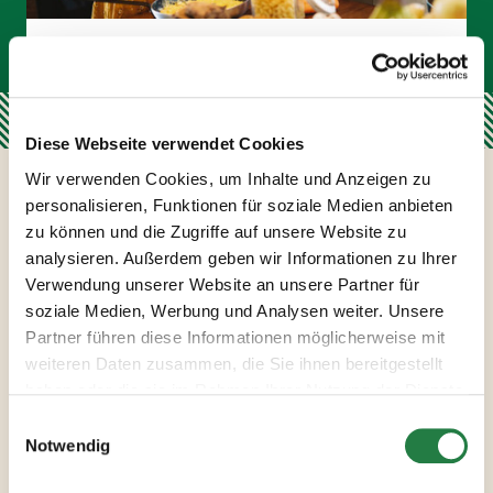
tellofix Gewürz
Diese Webseite verwendet Cookies
Talent Hackfleisch
Wir verwenden Cookies, um Inhalte und Anzeigen zu
Trifft einfach jeden
personalisieren, Funktionen für soziale Medien anbieten
Geschmack: unser Gewürz
zu können und die Zugriffe auf unsere Website zu
Talent für Hackfleisch. Die
analysieren. Außerdem geben wir Informationen zu Ihrer
leckere Gewürzmischung mit
Paprika, Senf und Zwiebeln
Verwendung unserer Website an unsere Partner für
3,99 €
|
150 g
sorgt für himmlischen
soziale Medien, Werbung und Analysen weiter. Unsere
Geschmack in saftigen
Partner führen diese Informationen möglicherweise mit
IN DEN WARENKORB
Hackfleischbällchen,
weiteren Daten zusammen, die Sie ihnen bereitgestellt
herzhaften Burger-Patties
haben oder die sie im Rahmen Ihrer Nutzung der Dienste
oder veganen Alternativen –
und das ganz vegan, laktosefrei
gesammelt haben.
und glutenfrei. Einfach immer –
Notwendig
immer einfach!