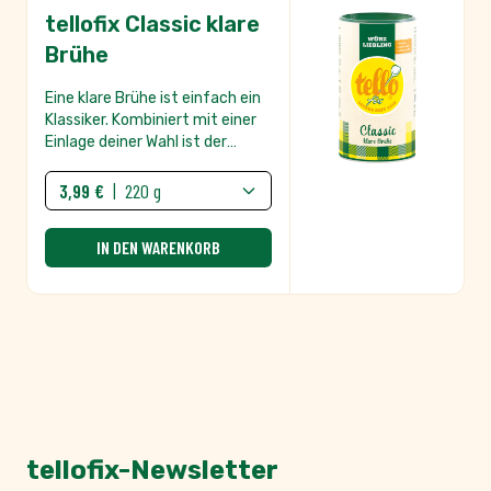
andere Speisen ist sie ein
Geschmacksgarant – ganz
vegan, laktosefrei und
glutenfrei.
tellofix-Newsletter
Die neusten saisonalen Rezepte und Inspiration für
Ihre Küche.
NEWSLETTER
E-Mailadresse
ABONNIEREN
Ja, ich möchte zukünftig über die aktuellen Aktionen und
Vorteile informiert werden. Ich habe die
Datenschutzerklärung
gelesen und zur Kenntnis genommen.
Die Abbestellung des Newsletters ist jederzeit möglich.