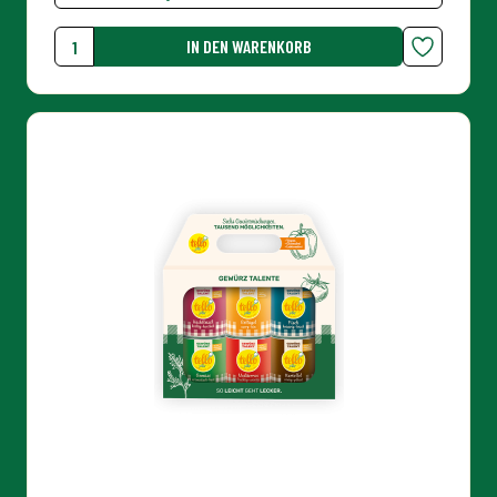
tellofix Vorteilspack Gewürz
Talente
19,99 €
|
820 g
IN DEN WARENKORB
Menge