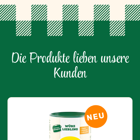
NEU
tellofix Frei von klare Brühe
4,69 €
|
280 g