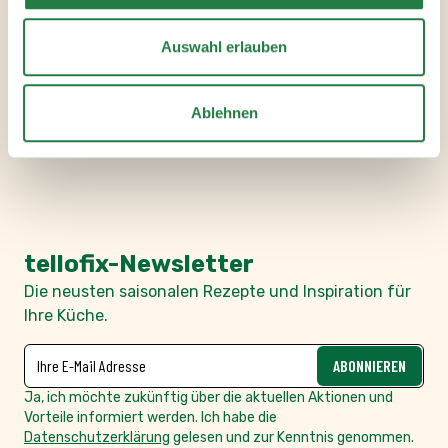
Gemüsekreationen den
besonderen Pepp, und das mit
Auswahl erlauben
gutem Gewissen: ganz ohne
5,99 €
|
260 g
Geschmacksverstärker,
Palmfett und Hefeextrakt,
IN DEN WARENKORB
Ablehnen
dazu vegan, gluten- und
laktosefrei. Schnell gemacht,
herzhaft lecker, natürlich
tellofix.
tellofix-Newsletter
Die neusten saisonalen Rezepte und Inspiration für
Ihre Küche.
NEWSLETTER
E-Mailadresse
ABONNIEREN
Ja, ich möchte zukünftig über die aktuellen Aktionen und
Vorteile informiert werden. Ich habe die
Datenschutzerklärung
gelesen und zur Kenntnis genommen.