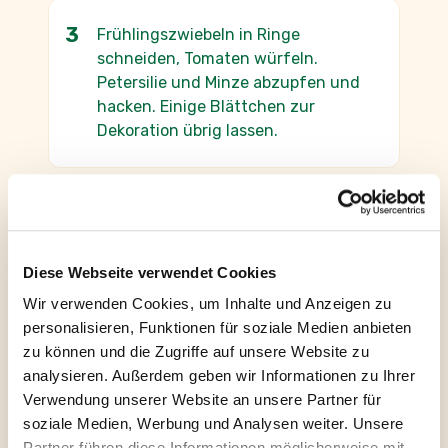
Frühlingszwiebeln in Ringe
schneiden, Tomaten würfeln.
Petersilie und Minze abzupfen und
hacken. Einige Blättchen zur
Dekoration übrig lassen.
Couscous mit Gemüse und Kräutern
vermengen. Olivenöl unterrühren,
mit Salz und Pfeffer abschmecken
Diese Webseite verwendet Cookies
und nochmals ca. 20 Minuten ziehen
Wir verwenden Cookies, um Inhalte und Anzeigen zu
lassen. Salat auf Teller anrichten,
personalisieren, Funktionen für soziale Medien anbieten
mit restlichen Kräutern garnieren.
zu können und die Zugriffe auf unsere Website zu
Ideal für jede Grillparty, dazu
analysieren. Außerdem geben wir Informationen zu Ihrer
schmeckt ein saftiges Steak und
Verwendung unserer Website an unsere Partner für
frisches Baguette.
soziale Medien, Werbung und Analysen weiter. Unsere
Partner führen diese Informationen möglicherweise mit