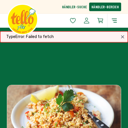
Zum Inhalt springen
HÄNDLER-SUCHE
HÄNDLER-BEREICH
TypeError: Failed to fetch