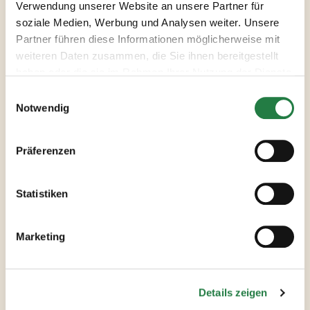
knusprig braun braten.
TIPP:
Dazu
Verwendung unserer Website an unsere Partner für
passt perfekt ein leckerer
soziale Medien, Werbung und Analysen weiter. Unsere
Kartoffelsalat oder ein cremiges
Partner führen diese Informationen möglicherweise mit
Kartoffelpüree.
weiteren Daten zusammen, die Sie ihnen bereitgestellt
haben oder die sie im Rahmen Ihrer Nutzung der Dienste
gesammelt haben.
Notwendig
Präferenzen
Verwendete
Produkte
Statistiken
Marketing
ALLE PRODUKTE ANSEHEN
Details zeigen