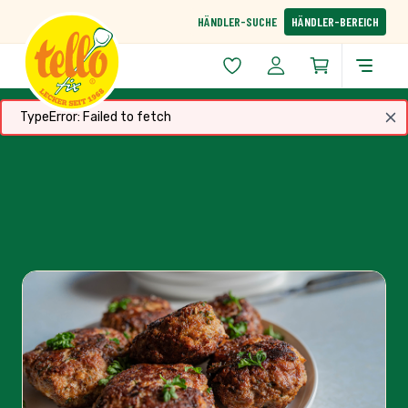
Zum Inhalt springen
HÄNDLER-SUCHE
HÄNDLER-BEREICH
TypeError: Failed to fetch