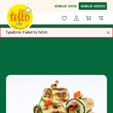
Zum Inhalt springen
HÄNDLER-SUCHE
HÄNDLER-BEREICH
TypeError: Failed to fetch