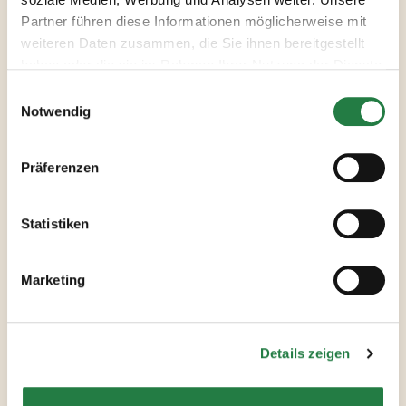
frisch geröstetes Kräuter Baguette.
Partner führen diese Informationen möglicherweise mit
weiteren Daten zusammen, die Sie ihnen bereitgestellt
haben oder die sie im Rahmen Ihrer Nutzung der Dienste
gesammelt haben.
Notwendig
Verwendete
Präferenzen
Produkte
Statistiken
ALLE PRODUKTE ANSEHEN
Marketing
Details zeigen
tellofix Salat
Dressing