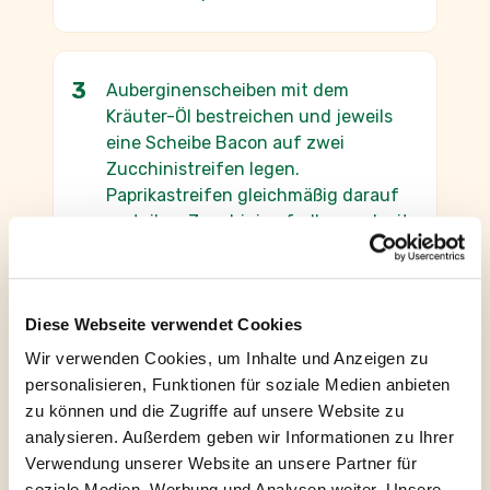
Auberginenscheiben mit dem
Kräuter-Öl bestreichen und jeweils
eine Scheibe Bacon auf zwei
Zucchinistreifen legen.
Paprikastreifen gleichmäßig darauf
verteilen. Zucchini aufrollen und mit
Holzspießchen zusammenstecken.
Diese Webseite verwendet Cookies
Die Gemüseröllchen auf dem Grill
Wir verwenden Cookies, um Inhalte und Anzeigen zu
von beiden Seiten vier Minuten
personalisieren, Funktionen für soziale Medien anbieten
goldbraun anbraten, ab und zu
zu können und die Zugriffe auf unsere Website zu
wenden. Ergänzend können die
analysieren. Außerdem geben wir Informationen zu Ihrer
Enden noch mit Frischkäse
Verwendung unserer Website an unsere Partner für
bestrichen werden. Dazu passt ein
soziale Medien, Werbung und Analysen weiter. Unsere