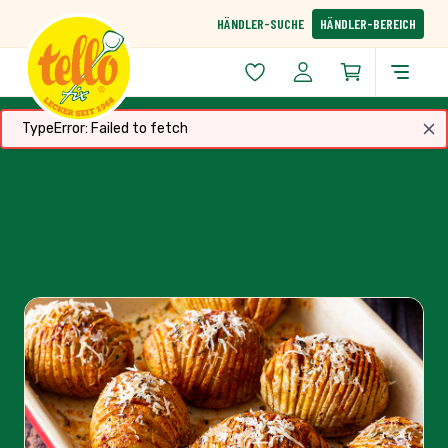
Zum Inhalt springen
HÄNDLER-SUCHE
HÄNDLER-BEREICH
TypeError: Failed to fetch