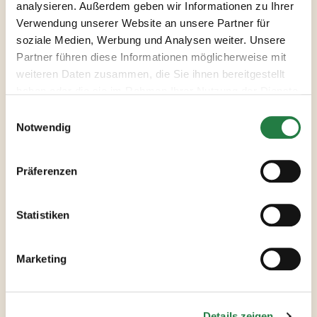
analysieren. Außerdem geben wir Informationen zu Ihrer
Verwendung unserer Website an unsere Partner für
TIPP:
für den zusätzlichen Crunch
soziale Medien, Werbung und Analysen weiter. Unsere
gewürfelten Schinken über die
Partner führen diese Informationen möglicherweise mit
Kartoffeln streuen. Weitere 30
weiteren Daten zusammen, die Sie ihnen bereitgestellt
Minuten backen und dann servieren.
haben oder die sie im Rahmen Ihrer Nutzung der Dienste
gesammelt haben.
Notwendig
Präferenzen
Verwendete
Statistiken
Produkte
Marketing
ALLE PRODUKTE ANSEHEN
Details zeigen