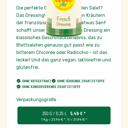
Die perfekte Grundlage für jeden Salat?
Das Dressing! Mit den typischen Kräutern
der französischen Küche und etwas Senf
schafft unser Salatfein French Dressing ein
klassisches Geschmackserlebnis, das zu
Blattsalaten genauso gut passt wie zu
bitterem Chicorée oder Radicchio - ist das
lecker! Und das ganz vegan, laktosefrei und
glutenfrei.
OHNE HEFEEXTRAKT
OHNE FÄRBENDE ZUSATZSTOFFE
OHNE KONSERVIERENDE ZUSATZSTOFFE
Verpackungsgröße
250 G / 0.25 L
5,49 € *
1 Kg = 21,96 € *
,
1l = 21,96 € *