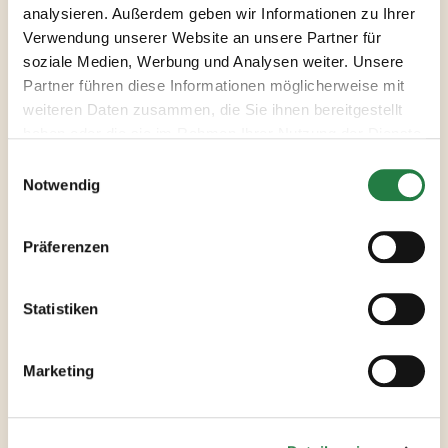
analysieren. Außerdem geben wir Informationen zu Ihrer
kommt? Dort ist das leckere Salatdressing sehr
Verwendung unserer Website an unsere Partner für
beliebt. Es wird aus Essig, Öl, Mayo, Ketchup,
soziale Medien, Werbung und Analysen weiter. Unsere
Senf und Gewürzen hergestellt.
Partner führen diese Informationen möglicherweise mit
Im Gegensatz dazu ist das tellofix Salatfein
weiteren Daten zusammen, die Sie ihnen bereitgestellt
French Dressing super fix zubereitet, vegan und
haben oder die sie im Rahmen Ihrer Nutzung der Dienste
kalorienarm. Zudem enthält es weder
gesammelt haben.
Konservierungs- noch Farbstoffe und ist frei
von Gluten und Laktose. Damit ist es für fast
Notwendig
jede Diät und Ernährungsform geeignet.
Unser French Dressing vereint die typischen
Präferenzen
Kräuter der französischen Küche mit etwas
Senf, der ihm eine pikant-würzige Note verleiht.
So passt es zu einem grünen Salat ebenso gut
Statistiken
wie zu einem bitteren Chicorée oder Radicchio.
Doch damit nicht genug: Das tellofix French
Marketing
Dressing ist ein echter Allrounder! Ob für
Tomatensalat, zum Dippen von Gemüse oder als
Marinade für Fisch oder Huhn – es passt einfach