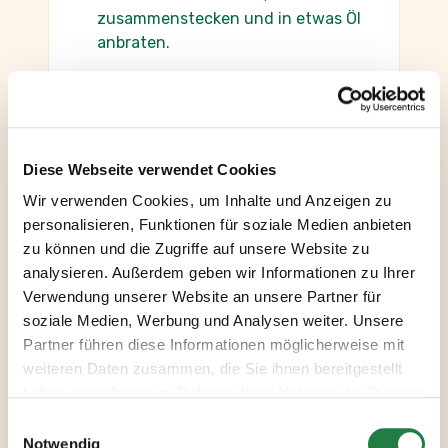
zusammenstecken und in etwas Öl
anbraten.
Die tellofix Hühner-Bouillon mit dem
Wasser aufgießen und die Rouladen
Diese Webseite verwendet Cookies
damit ablöschen. Sherry und Sahne
Wir verwenden Cookies, um Inhalte und Anzeigen zu
einrühren. Abgedeckt 30 Minuten
personalisieren, Funktionen für soziale Medien anbieten
garen, dann Fleisch herausnehmen
zu können und die Zugriffe auf unsere Website zu
und die Sauce pürieren,
analysieren. Außerdem geben wir Informationen zu Ihrer
abschmecken und tellofix Helle
Verwendung unserer Website an unsere Partner für
Sauce einrühren, kurz aufkochen
soziale Medien, Werbung und Analysen weiter. Unsere
lassen. Mit übrigen Kräutern
Partner führen diese Informationen möglicherweise mit
anrichten. Dazu passen Tagliatelle
weiteren Daten zusammen, die Sie ihnen bereitgestellt
oder Reis.
haben oder die sie im Rahmen Ihrer Nutzung der Dienste
gesammelt haben.
Notwendig