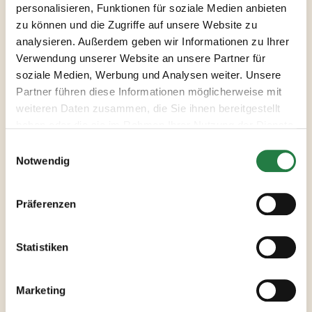
personalisieren, Funktionen für soziale Medien anbieten
zu können und die Zugriffe auf unsere Website zu
Nudeln in ausreichend Salzwasser
analysieren. Außerdem geben wir Informationen zu Ihrer
bissfest garen, anschließend mit der
Verwendung unserer Website an unsere Partner für
Fleischmasse vermengen. Alles in
soziale Medien, Werbung und Analysen weiter. Unsere
eine gefettete Auflaufform füllen
Partner führen diese Informationen möglicherweise mit
und mit Fetakäse bestreuen. Bei
weiteren Daten zusammen, die Sie ihnen bereitgestellt
150°C ca. 30 Minuten im
haben oder die sie im Rahmen Ihrer Nutzung der Dienste
vorgeheizten Backofen überbacken.
gesammelt haben.
Nach Bedarf mit Thymian
garnieren.
Notwendig
Präferenzen
Statistiken
Verwendete
Marketing
Produkte