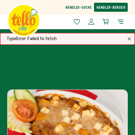
Zum Inhalt springen
HÄNDLER-SUCHE
HÄNDLER-BEREICH
TypeError: Failed to fetch