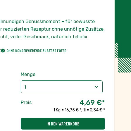
vollmundigen Genussmoment – für bewusste
 reduzierten Rezeptur ohne unnötige Zusätze.
t, voller Geschmack, natürlich tellofix.
E
OHNE KONSERVIERENDE ZUSATZSTOFFE
Menge
4,69 €
*
Preis
1 Kg = 16,75 € *
,
1l = 0,34 € *
IN DEN WARENKORB