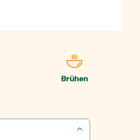
Brühen
nen Kräutern bringt Frei von klare