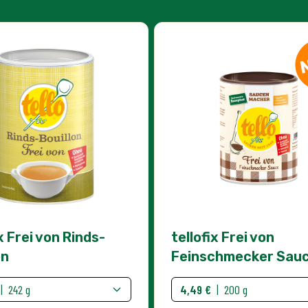
x Frei von Rinds-
tellofix Frei von
on
Feinschmecker Sau
|
242 g
4,49 €
|
200 g
IN DEN WARENKORB
IN DEN WARENKORB
Menge