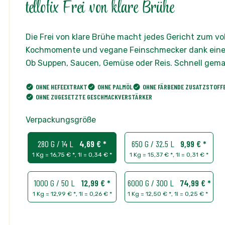
Die Frei von klare Brühe macht jedes Gericht zum 
Kochmomente und vegane Feinschmecker dank einer
Ob Suppen, Saucen, Gemüse oder Reis. Schnell gemach
OHNE HEFEEXTRAKT
OHNE PALMÖL
OHNE FÄRBENDE ZUSATZSTOFF
OHNE ZUGESETZTE GESCHMACKVERSTÄRKER
Verpackungsgröße
280 G / 14 L
4,69 € *
650 G / 32.5 L
9,99 € *
1 Kg = 16,75 € *
,
1l = 0,34 € *
1 Kg = 15,37 € *
,
1l = 0,31 € *
arger image
View larger image
1000 G / 50 L
12,99 € *
6000 G / 300 L
74,99 € *
1 Kg = 12,99 € *
,
1l = 0,26 € *
1 Kg = 12,50 € *
,
1l = 0,25 € *
verfügbar, Lieferzeit ca. 3-5 Tage (Feiertage ausgenommen)