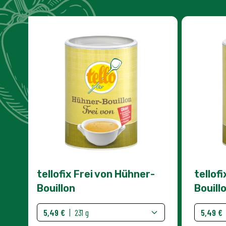
tellofix Frei von Hühner-
tellofi
Bouillon
Bouill
5,49 €
|
231 g
5,49 €
IN DEN WARENKORB
Menge
Menge