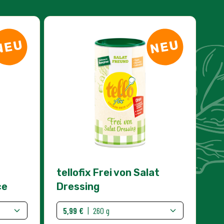
NEU
NEU
tellofix Frei von Salat
ce
Dressing
5,99 €
|
260 g
IN DEN WARENKORB
Menge