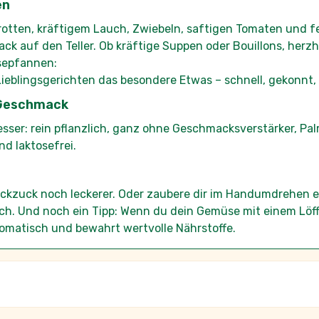
k auf den Teller. Ob kräftige Suppen oder Bouillons, herz
sepfannen:
 Lieblingsgerichten das besondere Etwas – schnell, gekonnt,
m Geschmack
 besser: rein pflanzlich, ganz ohne Geschmacksverstärker, Pa
d laktosefrei.
ruckzuck noch leckerer. Oder zaubere dir im Handumdrehen e
h. Und noch ein Tipp: Wenn du dein Gemüse mit einem Löffe
romatisch und bewahrt wertvolle Nährstoffe.