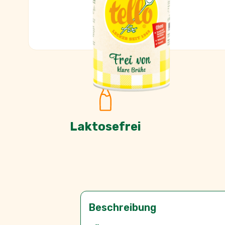
Laktosefrei
Beschreibung
Für bewusste Genussmensch
Mit frischem Gemüse, knackigen Kar