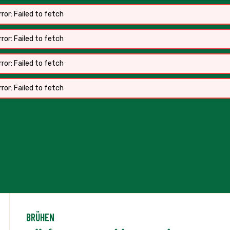
ror: Failed to fetch
ror: Failed to fetch
ror: Failed to fetch
BRÜHEN
tellofix Frei von klare Brühe