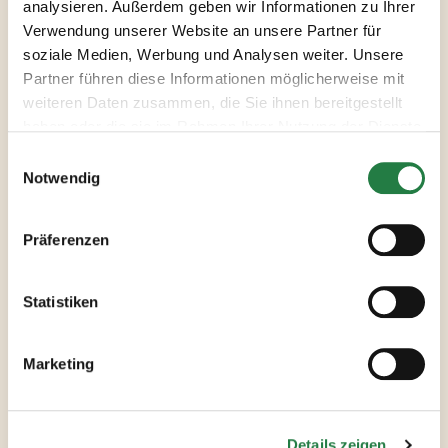
analysieren. Außerdem geben wir Informationen zu Ihrer
Im Anschluss das Hähnchenfleisch
Verwendung unserer Website an unsere Partner für
und die Aprikosen untermengen und
soziale Medien, Werbung und Analysen weiter. Unsere
kurz erhitzen lassen. Nach Belieben
Partner führen diese Informationen möglicherweise mit
nochmals mit Sojasauce
weiteren Daten zusammen, die Sie ihnen bereitgestellt
abschmecken. Als Beilage
haben oder die sie im Rahmen Ihrer Nutzung der Dienste
empfehlen wir Reis oder Nudeln.
gesammelt haben.
Notwendig
Präferenzen
Statistiken
Verwendete
Produkte
Marketing
ALLE PRODUKTE ANSEHEN
Details zeigen