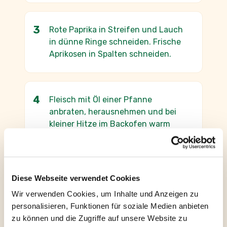
Rote Paprika in Streifen und Lauch
in dünne Ringe schneiden. Frische
Aprikosen in Spalten schneiden.
Fleisch mit Öl einer Pfanne
anbraten, herausnehmen und bei
kleiner Hitze im Backofen warm
halten. Gemüse in die Pfanne geben
und kurz andünsten. Mit 250 ml
Wasser aufgießen und tellofix
Rahm-Sauce einrühren und unter
Diese Webseite verwendet Cookies
gelegentlichem Umrühren eine
Wir verwenden Cookies, um Inhalte und Anzeigen zu
Minute köcheln lassen.
personalisieren, Funktionen für soziale Medien anbieten
zu können und die Zugriffe auf unsere Website zu