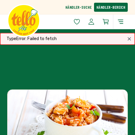
Zum Inhalt springen
HÄNDLER-SUCHE
HÄNDLER-BEREICH
TypeError: Failed to fetch