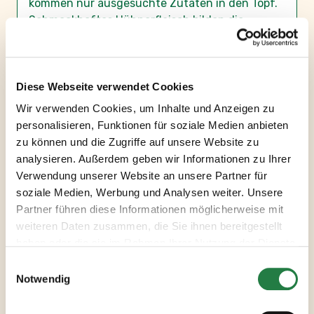
kommen nur ausgesuchte Zutaten in den Topf.
Schmackhaftes Hühnerfleisch bilden die
Grundlage für unsere Bouillon. Feinstes
Gemüse, Gewürze und Kräuter wie Curcuma,
Zwiebel und Petersilie runden unsere Bouillon
Diese Webseite verwendet Cookies
harmonisch ab. Ob pur oder mit feinen
Suppennudeln oder Grießklößchen verfeinert,
Wir verwenden Cookies, um Inhalte und Anzeigen zu
unsere tellofix Hühner-Bouillon ist ein
personalisieren, Funktionen für soziale Medien anbieten
Gaumenschmaus. Oder probieren Sie den
zu können und die Zugriffe auf unsere Website zu
Klassiker einmal als Trinkbouillon bei Erkältung
analysieren. Außerdem geben wir Informationen zu Ihrer
oder Wintertagen aus - wärmt herrlich von
Verwendung unserer Website an unsere Partner für
innen heraus und schmeckt einfach köstlich.
soziale Medien, Werbung und Analysen weiter. Unsere
Außerdem ist unsere klare Bouillon ruckzuck
Partner führen diese Informationen möglicherweise mit
zubereitet: Einfach einen Esslöffel Pulver mit 1
weiteren Daten zusammen, die Sie ihnen bereitgestellt
Liter kochendem Wasser aufgießen und
haben oder die sie im Rahmen Ihrer Nutzung der Dienste
umrühren, fertig!
gesammelt haben.
Vielseitiges Allroundtalent
Notwendig
Wie alle unsere tellofix Bouillons ist auch die