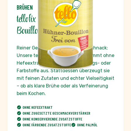
BRÜHEN
tellofix Frei von Hühner-
Bouillon
Reiner Geschmack ohne Schnickschnack:
Unsere tellofix Hühner-Bouillon kommt ohne
Hefeextrakt, Gluten, Konservierungs- oder
Farbstoffe aus. Stattdessen überzeugt sie
mit feinen Zutaten und echter Vielseitigkeit
– ob als klare Brühe oder als Verfeinerung
beim Kochen.
OHNE HEFEEXTRAKT
OHNE ZUGESETZTE GESCHMACKVERSTÄRKER
OHNE KONSERVIERENDE ZUSATZSTOFFE
OHNE FÄRBENDE ZUSATZSTOFFE
OHNE PALMÖL