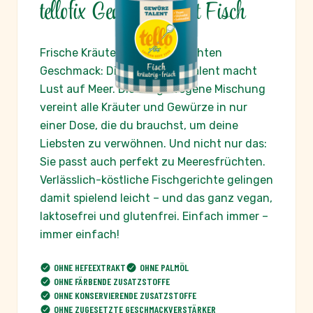
tellofix Gewürz Talent Fisch
Frische Kräuter für lecker-leichten
Geschmack: Dieses Gewürz Talent macht
Lust auf Meer. Die ausgewogene Mischung
vereint alle Kräuter und Gewürze in nur
einer Dose, die du brauchst, um deine
Liebsten zu verwöhnen. Und nicht nur das:
Sie passt auch perfekt zu Meeresfrüchten.
Verlässlich-köstliche Fischgerichte gelingen
damit spielend leicht – und das ganz vegan,
laktosefrei und glutenfrei. Einfach immer –
immer einfach!
OHNE HEFEEXTRAKT
OHNE PALMÖL
OHNE FÄRBENDE ZUSATZSTOFFE
OHNE KONSERVIERENDE ZUSATZSTOFFE
OHNE ZUGESETZTE GESCHMACKVERSTÄRKER