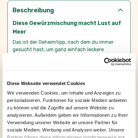
Beschreibung
Diese Gewürzmischung macht Lust auf
Meer
Das ist der Geheimtipp, nach dem du immer
gesucht hast, um ganz einfach leckere
Fischgerichte zuzubereiten! In unserem Gewürz
Talent für Fisch vereinen sich frische Limette,
kräutrige Dillspitzen und Petersilie mit
mildwürzigem Senf, Koriander, Zwiebeln und
Diese Webseite verwendet Cookies
Knoblauch.
Wir verwenden Cookies, um Inhalte und Anzeigen zu
Die Gewürzmischung harmoniert perfekt mit
personalisieren, Funktionen für soziale Medien anbieten
dem zarten Geschmack von gebratenem Fisch,
zu können und die Zugriffe auf unsere Website zu
aber auch köstlichen Garnelenspießen oder
analysieren. Außerdem geben wir Informationen zu Ihrer
Shrimps-Salat und verleiht ihnen das gewisse
Verwendung unserer Website an unsere Partner für
Etwas. Und das ganz ohne künstliche
soziale Medien, Werbung und Analysen weiter. Unsere
Zusatzstoffe wie Geschmacksverstärker oder
Partner führen diese Informationen möglicherweise mit