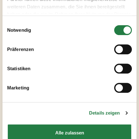
Hefeextrakt.
weiteren Daten zusammen, die Sie ihnen bereitgestellt
Schwierig zuzubereiten? Überhaupt nicht!
haben oder die sie im Rahmen Ihrer Nutzung der Dienste
Einfach während des Kochens nach Belieben
gesammelt haben.
einstreuen.
Du wirst sehen: Dieses Gewürz Talent passt
Notwendig
einfach zu allem und wird innerhalb kürzester
Zeit ein unverzichtbarer Helfer in deinem
Präferenzen
Kochalltag sein. Probier’s aus!
Statistiken
Zutaten und Zubereitung
Marketing
Nährwerte
Details zeigen
Bewertung
Alle zulassen