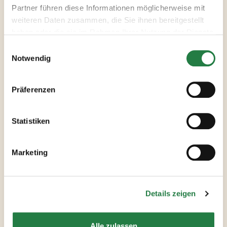
seine Vielseitigkeit kennt keine Grenzen. Lass
Partner führen diese Informationen möglicherweise mit
deiner Kreativität freien Lauf und kreiere deine
weiteren Daten zusammen, die Sie ihnen bereitgestellt
eigenen Rezeptideen. Einfach ganz nach
haben oder die sie im Rahmen Ihrer Nutzung der Dienste
Belieben beim Kochen einstreuen und dann
gesammelt haben.
genießen.
Notwendig
Verwöhne deine Geschmacksknospen mit einem
Hauch von Sonne und Leichtigkeit und
Präferenzen
entdecke das mediterrane Lebensgefühl direkt
in deiner eigenen Küche!
Statistiken
Zutaten und Zubereitung
Marketing
Nährwerte
Details zeigen
Bewertung
Alle zulassen