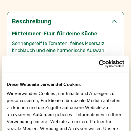
Beschreibung
Mittelmeer-Flair für deine Küche
Sonnengereifte Tomaten, feines Meersalz,
Knoblauch und eine harmonische Auswahl
mediterraner Kräuter wie Basilikum, Oregano
und Rosmarin: Diese Gewürzmischung bringt
einen Hauch von Sonne und Urlaubsfeeling auf
deinen Teller. Sorgfältig ausgewählt und
Diese Webseite verwendet Cookies
perfekt aufeinander abgestimmt, verzichtet sie
komplett auf tierische Bestandteile sowie
Wir verwenden Cookies, um Inhalte und Anzeigen zu
gluten- und laktosehaltige Zusatzstoffe.
personalisieren, Funktionen für soziale Medien anbieten
Ob herzhafte Tomatensauce, erfrischender
zu können und die Zugriffe auf unsere Website zu
Tomaten-Mozzarella-Salat oder knusprige
analysieren. Außerdem geben wir Informationen zu Ihrer
Bruschetta – unser Gewürztalent ist das i-
Verwendung unserer Website an unsere Partner für
Tüpfelchen für mediterrane Klassiker. Doch
soziale Medien, Werbung und Analysen weiter. Unsere