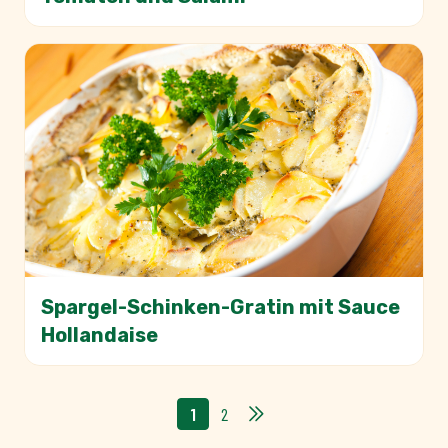
Spargel-Schinken-Gratin mit Sauce
Hollandaise
1
2
Sie lesen gerade die Seite
Seite