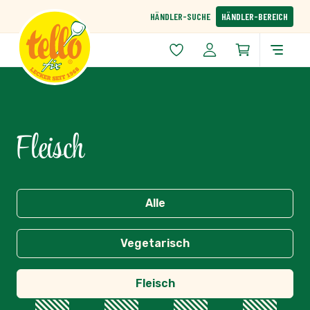
Zum Inhalt springen
HÄNDLER-SUCHE
HÄNDLER-BEREICH
Fleisch
Kategorien
Alle
Vegetarisch
Fleisch